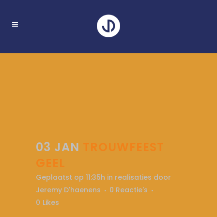
03 JAN
TROUWFEEST
GEEL
Geplaatst op 11:35h
in
realisaties
door
Jeremy D'haenens
0 Reactie's
0
Likes